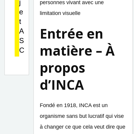
j
personnes vivant avec une
e
limitation visuelle
t
Entrée en
A
S
matière – À
C
propos
d’INCA
Fondé en 1918, INCA est un
organisme sans but lucratif qui vise
à changer ce que cela veut dire que