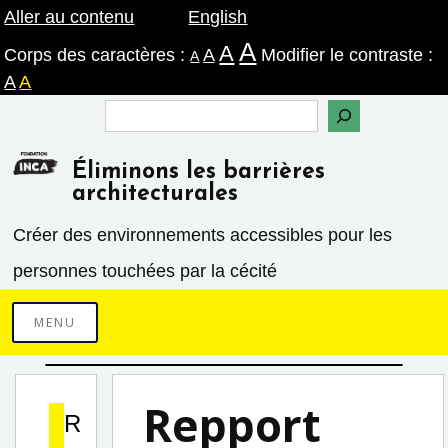
Skip
Aller au contenu
English
A
A
to
Corps des caractères :
A
Modifier le contraste :
A
A
A
content
Search
Éliminons les barrières
architecturales
Créer des environnements accessibles pour les
personnes touchées par la cécité
MENU
Repport
R