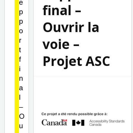
e
final –
p
p
Ouvrir la
o
voie –
r
t
Projet ASC
f
i
n
a
l
–
O
u