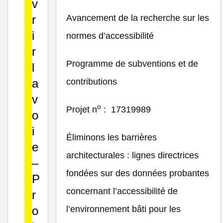
v
r
Avancement de la recherche sur les
i
normes d’accessibilité
r
Programme de subventions et de
l
a
contributions
v
o
Projet n
: 17319989
o
i
Éliminons les barrières
e
architecturales : lignes directrices
–
fondées sur des données probantes
P
concernant l’accessibilité de
r
o
l’environnement bâti pour les