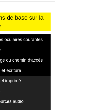
ns de base sur la
é
s oculaires courantes
é
ge du chemin d’accès
 et écriture
iel imprimé
e
urces audio