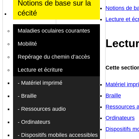
Notions de base sur la
Notions de ba
cécité
Lecture et écr
Maladies oculaires courantes
Lectur
Mobilité
Repérage du chemin d’accès
Cette sectio
Lecture et écriture
Matériel imprimé
Matériel imp
Braille
Braille
Ressources a
Ressources audio
Ordinateurs
Ordinateurs
Dispositifs m
Dispositifs mobiles accessibles