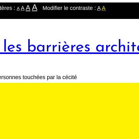
A
A
tères :
A
Modifier le contraste :
A
A
A
les barrières archit
rsonnes touchées par la cécité