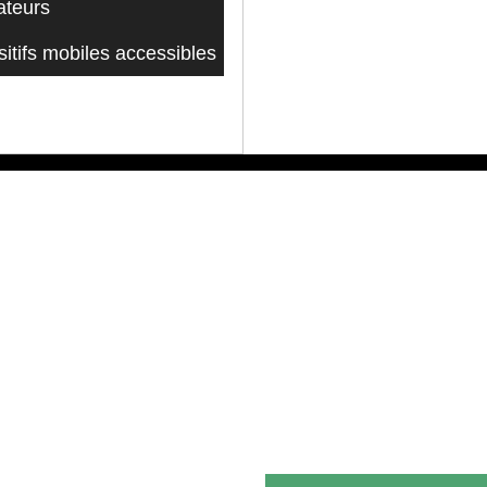
ateurs
itifs mobiles accessibles
Copyright © 2009-2024 CNI
119219459RR0003
Proudly powered by Wor
Theme: AeonBlog by
Ae