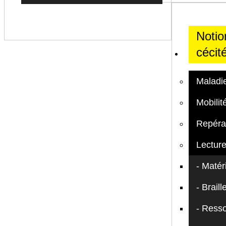
Notio
cécit
Maladie
Mobilit
Repéra
Lecture
Matér
Braill
Resso