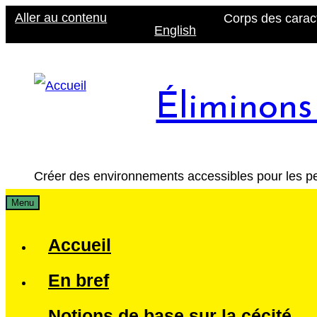
Skip
Aller au contenu
Corps des carac
English
to
content
Éliminons 
Créer des environnements accessibles pour les pe
Menu
Accueil
En bref
Notions de base sur la cécité